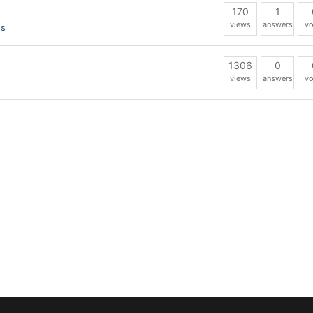
170
1
views
answers
vo
ns
1306
0
views
answers
vo